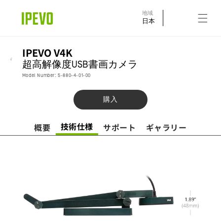
コンテ
ンツに
地域
進む
日本
IPEVO V4K
超高解像度USB書画カメラ
Model Number: 5-880-4-01-00
購入
技術仕様
概要
サポート
ギャラリー